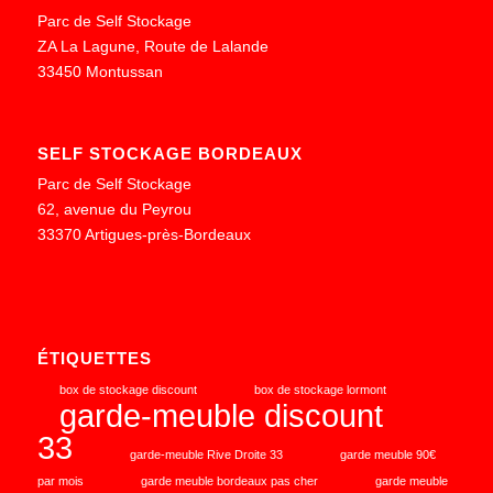
Parc de Self Stockage
ZA La Lagune, Route de Lalande
33450 Montussan
SELF STOCKAGE BORDEAUX
Parc de Self Stockage
62, avenue du Peyrou
33370 Artigues-près-Bordeaux
ÉTIQUETTES
box de stockage discount
box de stockage lormont
garde-meuble discount
33
garde-meuble Rive Droite 33
garde meuble 90€
par mois
garde meuble bordeaux pas cher
garde meuble