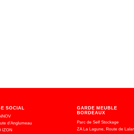
GE SOCIAL
GARDE MEUBLE
BORDEAUX
NNOV
Parc de Self Stockage
oute d'Anglumeau
ZA La Lagune, Route de Lala
0 IZON