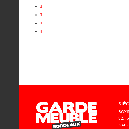
SIÈ
BOXI
82, r
3345