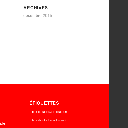
ARCHIVES
décembre 2015
ÉTIQUETTES
box de stockage discount
box de stockage lormont
nde