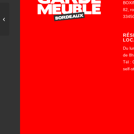
BOXI
82, r
3345
SF & other Towns
RÉS
LOC
Du lu
de 8h
Tél :
self-