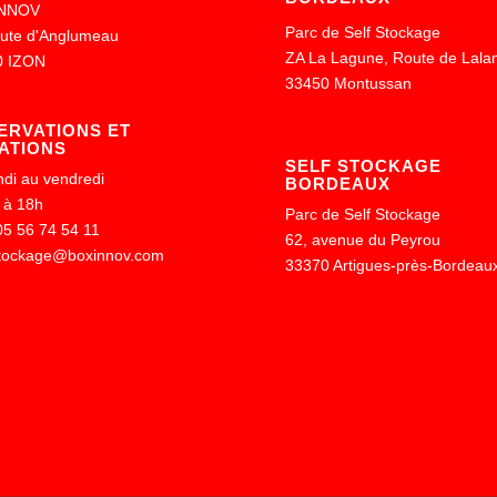
NNOV
Parc de Self Stockage
oute d'Anglumeau
ZA La Lagune, Route de Lala
0 IZON
33450 Montussan
ERVATIONS ET
ATIONS
SELF STOCKAGE
ndi au vendredi
BORDEAUX
 à 18h
Parc de Self Stockage
 05 56 74 54 11
62, avenue du Peyrou
stockage@boxinnov.com
33370 Artigues-près-Bordeau