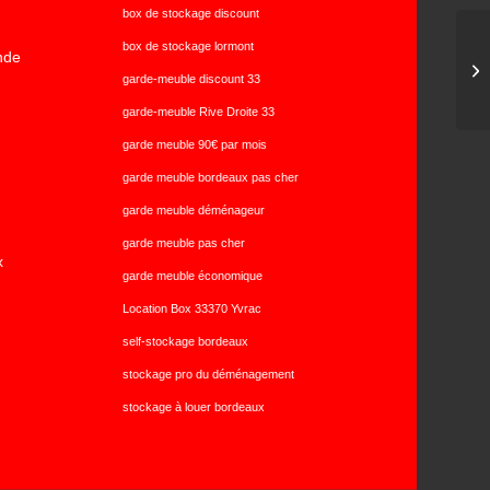
box de stockage discount
box de stockage lormont
nde
We
garde-meuble discount 33
garde-meuble Rive Droite 33
garde meuble 90€ par mois
garde meuble bordeaux pas cher
garde meuble déménageur
garde meuble pas cher
x
garde meuble économique
Location Box 33370 Yvrac
self-stockage bordeaux
stockage pro du déménagement
stockage à louer bordeaux