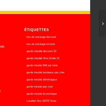
Hi
ÉTIQUETTES
box de stockage discount
box de stockage lormont
nde
garde-meuble discount 33
garde-meuble Rive Droite 33
garde meuble 90€ par mois
garde meuble bordeaux pas cher
garde meuble déménageur
garde meuble pas cher
x
garde meuble économique
Location Box 33370 Yvrac