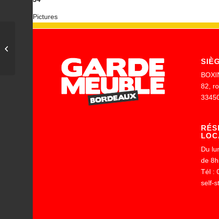
Pictures
Example with small image slider
SIÈ
BOXI
82, r
3345
RÉS
LOC
Du lu
de 8h
Tél :
self-