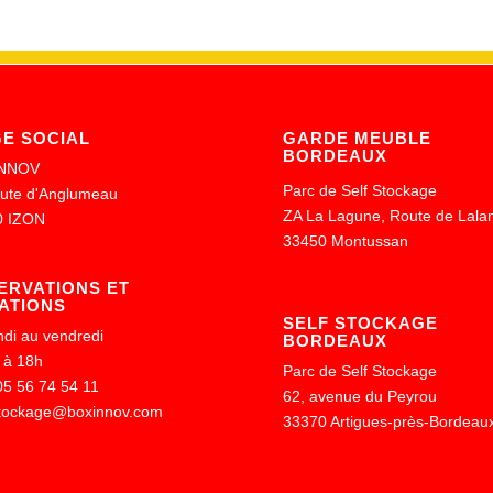
GE SOCIAL
GARDE MEUBLE
BORDEAUX
NNOV
Parc de Self Stockage
oute d'Anglumeau
ZA La Lagune, Route de Lala
0 IZON
33450 Montussan
ERVATIONS ET
ATIONS
SELF STOCKAGE
ndi au vendredi
BORDEAUX
 à 18h
Parc de Self Stockage
 05 56 74 54 11
62, avenue du Peyrou
stockage@boxinnov.com
33370 Artigues-près-Bordeau