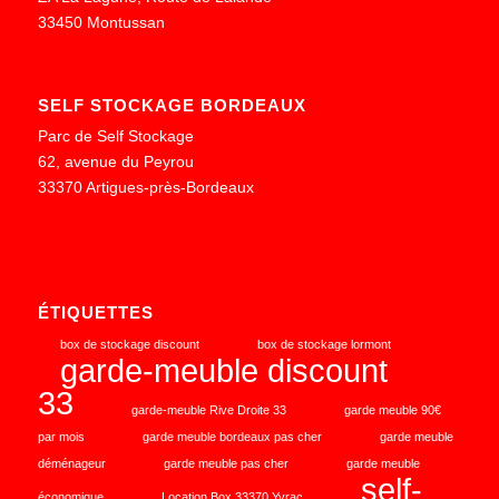
33450 Montussan
SELF STOCKAGE BORDEAUX
Parc de Self Stockage
62, avenue du Peyrou
33370 Artigues-près-Bordeaux
ÉTIQUETTES
box de stockage discount
box de stockage lormont
garde-meuble discount
33
garde-meuble Rive Droite 33
garde meuble 90€
par mois
garde meuble bordeaux pas cher
garde meuble
déménageur
garde meuble pas cher
garde meuble
self-
économique
Location Box 33370 Yvrac